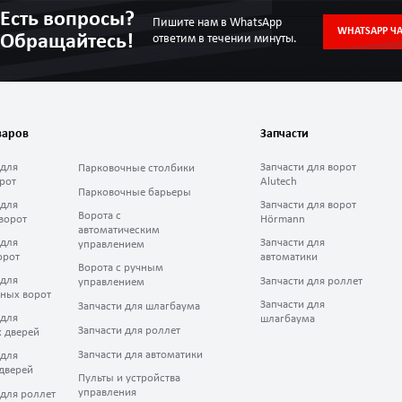
Есть вопросы?
Пишите нам в WhatsApp
WHATSAPP ЧА
Обращайтесь!
ответим в течении минуты.
варов
Запчасти
 для
Запчасти для ворот
Парковочные столбики
рот
Alutech
Парковочные барьеры
 для
Запчасти для ворот
Ворота с
ворот
Hörmann
автоматическим
 для
Запчасти для
управлением
орот
автоматики
Ворота с ручным
 для
Запчасти для роллет
управлением
ных ворот
Запчасти для
Запчасти для шлагбаума
 для
шлагбаума
Запчасти для роллет
 дверей
Запчасти для автоматики
 для
дверей
Пульты и устройства
управления
 для роллет