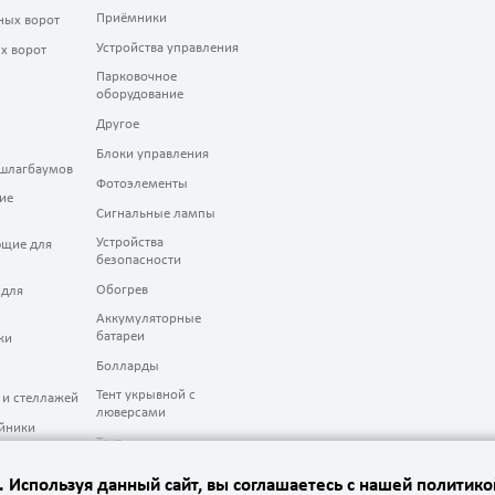
Приёмники
ных ворот
Устройства управления
х ворот
Парковочное
оборудование
Другое
Блоки управления
шлагбаумов
Фотоэлементы
ие
Сигнальные лампы
Устройства
щие для
безопасности
Обогрев
 для
Аккумуляторные
батареи
ки
Болларды
Тент укрывной с
 и стеллажей
люверсами
йники
Тент
. Используя данный сайт, вы соглашаетесь с нашей политик