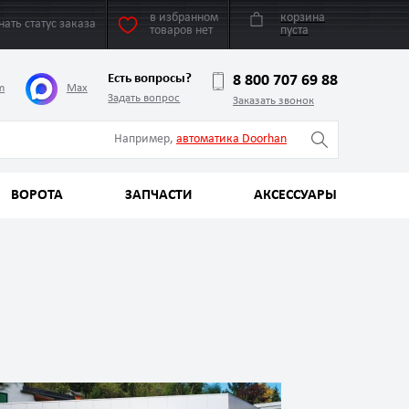
в избранном
корзина
нать статус заказа
товаров нет
пуста
Есть вопросы?
8 800 707 69 88
m
Max
Задать вопрос
Заказать звонок
Например,
автоматика Doorhan
ВОРОТА
ЗАПЧАСТИ
АКСЕССУАРЫ