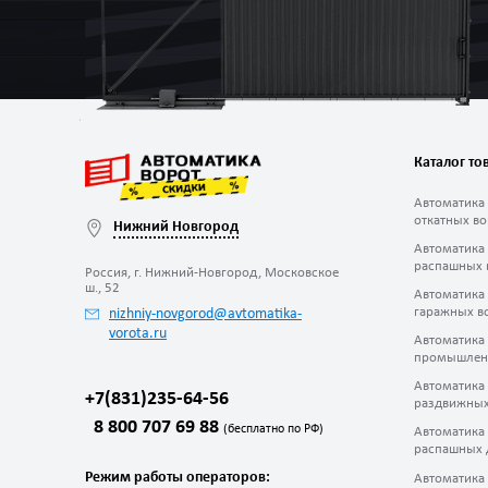
Каталог то
Автоматика
откатных во
Нижний Новгород
Автоматика
распашных 
Россия, г. Нижний-Новгород, Московское
ш., 52
Автоматика
гаражных в
nizhniy-novgorod@avtomatika-
vorota.ru
Автоматика
промышлен
Автоматика
+7(831)235-64-56
раздвижных
8 800 707 69 88
(бесплатно по РФ)
Автоматика
распашных 
Режим работы операторов:
Автоматика