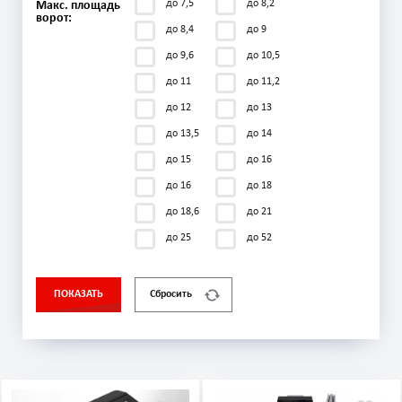
до 7,5
до 8,2
Макс. площадь
ворот:
до 8,4
до 9
до 9,6
до 10,5
до 11
до 11,2
до 12
до 13
до 13,5
до 14
до 15
до 16
до 16
до 18
до 18,6
до 21
до 25
до 52
ПОКАЗАТЬ
Сбросить