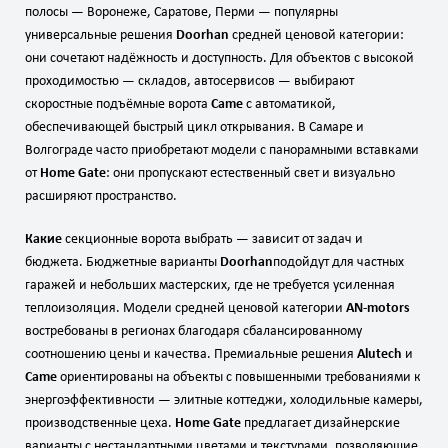
полосы — Воронеже, Саратове, Перми — популярны
универсальные решения
Doorhan
средней ценовой категории:
они сочетают надёжность и доступность. Для объектов с высокой
проходимостью — складов, автосервисов — выбирают
скоростные подъёмные ворота
Came
с автоматикой,
обеспечивающей быстрый цикл открывания. В Самаре и
Волгограде часто приобретают модели с панорамными вставками
от
Home Gate
: они пропускают естественный свет и визуально
расширяют пространство.
Какие
секционные ворота выбрать — зависит от задач и
бюджета. Бюджетные варианты
Doorhan
подойдут для частных
гаражей и небольших мастерских, где не требуется усиленная
теплоизоляция. Модели средней ценовой категории
AN‑motors
востребованы в регионах благодаря сбалансированному
соотношению цены и качества. Премиальные решения
Alutech
и
Came
ориентированы на объекты с повышенными требованиями к
энергоэффективности — элитные коттеджи, холодильные камеры,
производственные цеха.
Home Gate
предлагает дизайнерские
варианты с нестандартными цветами и текстурами, позволяющие