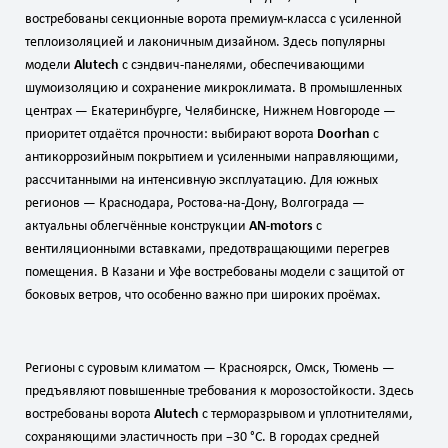
востребованы секционные ворота премиум‑класса с усиленной
теплоизоляцией и лаконичным дизайном. Здесь популярны
модели
Alutech
с сэндвич‑панелями, обеспечивающими
шумоизоляцию и сохранение микроклимата. В промышленных
центрах — Екатеринбурге, Челябинске, Нижнем Новгороде —
приоритет отдаётся прочности: выбирают ворота
Doorhan
с
антикоррозийным покрытием и усиленными направляющими,
рассчитанными на интенсивную эксплуатацию. Для южных
регионов — Краснодара, Ростова‑на‑Дону, Волгограда —
актуальны облегчённые конструкции
AN‑motors
с
вентиляционными вставками, предотвращающими перегрев
помещения. В Казани и Уфе востребованы модели с защитой от
боковых ветров, что особенно важно при широких проёмах.
Регионы с суровым климатом — Красноярск, Омск, Тюмень —
предъявляют повышенные требования к морозостойкости. Здесь
востребованы ворота
Alutech
с терморазрывом и уплотнителями,
сохраняющими эластичность при −30 °C. В городах средней